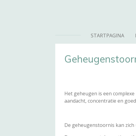
Ga
direct
naar
de
STARTPAGINA
hoofdinhoud
Geheugenstoor
Het geheugen is een complexe 
aandacht, concentratie en goed
De geheugenstoornis kan zich u