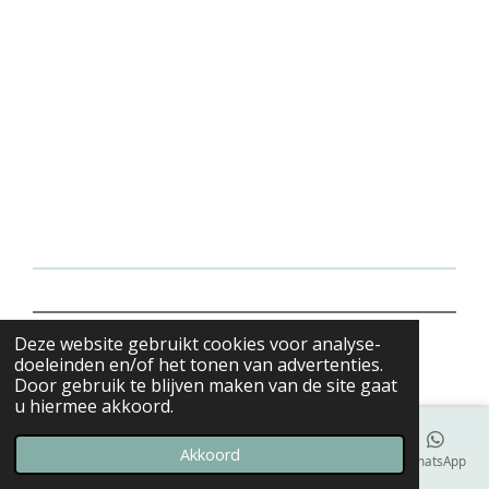
© 2021 i-Care Thuisverpleging
Deze website gebruikt cookies voor analyse-
Powered by
JouwWeb
doeleinden en/of het tonen van advertenties.
Door gebruik te blijven maken van de site gaat
u hiermee akkoord.
Akkoord
E-mailadres
Telefoonnummer
Kaart
Facebook
WhatsApp