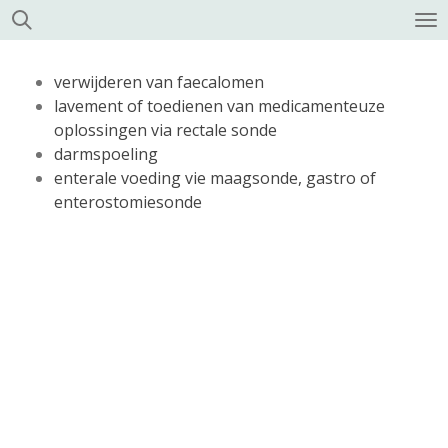
Ga
direct
naar
verwijderen van faecalomen
de
lavement of toedienen van medicamenteuze
hoofdinhoud
oplossingen via rectale sonde
darmspoeling
enterale voeding vie maagsonde, gastro of
enterostomiesonde