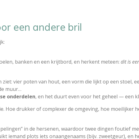
or een andere bril
jk:
oelen, banken en een krijtbord, en herkent meteen:
dit is ee
ziet: vier poten van hout, een vorm die lijkt op een stoel, 
 de muur…
sse onderdelen
, en het duurt even voor het geheel — een kl
ie. Hoe drukker of complexer de omgeving, hoe moeilijker h
elingen” in de hersenen, waardoor twee dingen foutief me
ruikt iemand plots iets onaangenaams (bijv. zweetgeur), en h