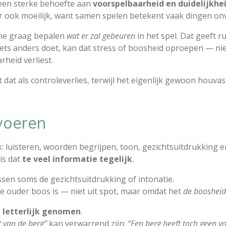
een sterke behoefte aan
voorspelbaarheid en duidelijkhe
ar ook moeilijk, want samen spelen betekent vaak dingen o
sme graag bepalen
wat er zal gebeuren
in het spel. Dat geeft ru
ets anders doet, kan dat stress of boosheid oproepen — niet
heid verliest.
 dat als controleverlies, terwijl het eigenlijk gewoon houvas
voeren
k: luisteren, woorden begrijpen, toon, gezichtsuitdrukking 
is dat
te veel informatie tegelijk
.
en soms de gezichtsuitdrukking of intonatie.
de ouder boos is — niet uit spot, maar omdat het
de boosheid
 letterlijk genomen
.
t van de berg”
kan verwarrend zijn:
“Een berg heeft toch geen v