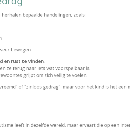
edrag
herhalen bepaalde handelingen, zoals:
n
 weer bewegen
id en rust te vinden
.
 ze terug naar iets wat voorspelbaar is.
woontes grijpt om zich veilig te voelen.
“vreemd” of “zinloos gedrag”, maar voor het kind is het ee
tisme leeft in dezelfde wereld, maar ervaart die op een int