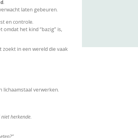
id
.
nverwacht laten gebeuren.
st en controle.
 omdat het kind “bazig” is,
t zoekt in een wereld die vaak
en lichaamstaal verwerken.
 niet herkende
.
oeten?”